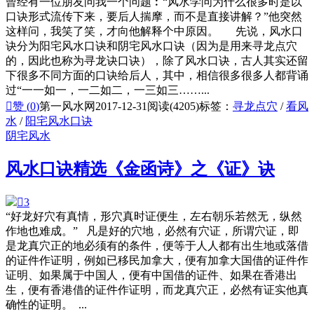
曾经有一位朋友问我一个问题︰“风水学问为什么很多时是以
口诀形式流传下来，要后人揣摩，而不是直接讲解？”他突然
这样问，我笑了笑，才向他解释个中原因。 先说，风水口
诀分为阳宅风水口诀和阴宅风水口诀（因为是用来寻龙点穴
的，因此也称为寻龙诀口诀），除了风水口诀，古人其实还留
下很多不同方面的口诀给后人，其中，相信很多很多人都背诵
过“一一如一，一二如二，一三如三……...

赞 (
0
)
第一风水网
2017-12-31
阅读(4205)
标签：
寻龙点穴
/
看风
水
/
阳宅风水口诀
阴宅风水
风水口诀精选《金函诗》之《证》诀

3
“好龙好穴有真情，形穴真时证便生，左右朝乐若然无，纵然
作地也难成。” 凡是好的穴地，必然有穴证，所谓穴证，即
是龙真穴正的地必须有的条件，便等于人人都有出生地或落借
的证件作证明，例如已移民加拿大，便有加拿大国借的证件作
证明、如果属于中国人，便有中国借的证件、如果在香港出
生，便有香港借的证件作证明，而龙真穴正，必然有证实他真
确性的证明。 ...