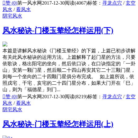

赞 (
0
)
第一风水网
2017-12-30
阅读(4067)
标签：
寻龙点穴
/
玄空
风水
/
看风水
阴宅风水
风水秘诀-门楼玉辇经怎样运用(下)
本篇是讲解风水秘诀《门楼玉辇经》的下篇，上篇已初步讲解
有关此风水秘诀的运用方法。上篇解释了起门星的方法，只要
依歌诀，格出阳宅的坐向，然后依口诀，在口诀指定的「一卦
山」安第一颗门星，然后顺二十四山再安其它二十三颗门星，
则每一个坐向的二十四颗门星俱分布完成。 如上篇所说，依
照戌宅﹑干宅﹑亥宅的二十四门星分布，如果大门开在「巳」
山，则为「福德星」到门...

赞 (
0
)
第一风水网
2017-12-30
阅读(8219)
标签：
寻龙点穴
/
玄空
风水
/
看风水
阴宅风水
风水秘诀-门楼玉辇经怎样运用(上)