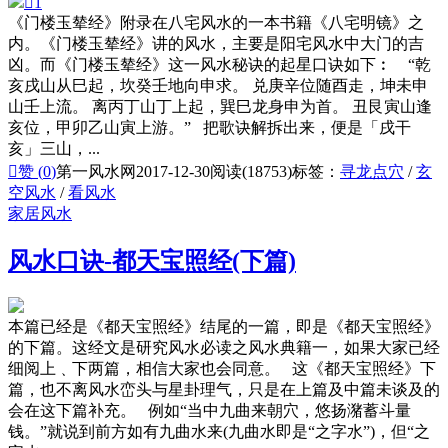

1
《门楼玉辇经》附录在八宅风水的一本书籍《八宅明镜》之
内。《门楼玉辇经》讲的风水，主要是阳宅风水中大门的吉
凶。而《门楼玉辇经》这一风水秘诀的起星口诀如下︰ “乾
亥戌山从巳起，坎癸壬地向申求。 兑庚辛位随酉走，坤未申
山壬上流。 离丙丁山丁上起，巽巳龙身申为首。 丑艮寅山逢
亥位，甲卯乙山寅上游。” 把歌诀解拆出来，便是「戌干
亥」三山，...

赞 (
0
)
第一风水网
2017-12-30
阅读(18753)
标签：
寻龙点穴
/
玄
空风水
/
看风水
家居风水
风水口诀-都天宝照经(下篇)
本篇已经是《都天宝照经》结尾的一篇，即是《都天宝照经》
的下篇。这经文是研究风水必读之风水典籍一，如果大家已经
细阅上﹑下两篇，相信大家也会同意。 这《都天宝照经》下
篇，也不离风水峦头与星卦理气，只是在上篇及中篇未谈及的
会在这下篇补充。 例如“当中九曲来朝穴，悠扬潴蓄斗量
钱。”就说到前方如有九曲水来(九曲水即是“之字水”)，但“之