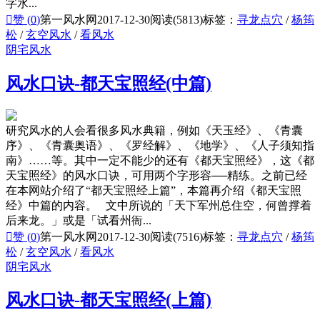
字水...

赞 (
0
)
第一风水网
2017-12-30
阅读(5813)
标签：
寻龙点穴
/
杨筠
松
/
玄空风水
/
看风水
阴宅风水
风水口诀-都天宝照经(中篇)
研究风水的人会看很多风水典籍，例如《天玉经》、《青囊
序》、《青囊奥语》、《罗经解》、《地学》、《人子须知指
南》……等。其中一定不能少的还有《都天宝照经》，这《都
天宝照经》的风水口诀，可用两个字形容──精练。之前已经
在本网站介绍了“都天宝照经上篇”，本篇再介绍《都天宝照
经》中篇的内容。 文中所说的「天下军州总住空，何曾撑着
后来龙。」或是「试看州衙...

赞 (
0
)
第一风水网
2017-12-30
阅读(7516)
标签：
寻龙点穴
/
杨筠
松
/
玄空风水
/
看风水
阴宅风水
风水口诀-都天宝照经(上篇)