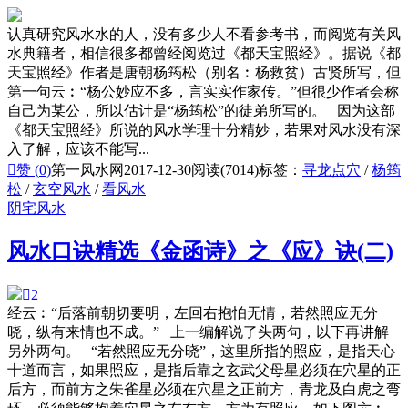
认真研究风水水的人，没有多少人不看参考书，而阅览有关风
水典籍者，相信很多都曾经阅览过《都天宝照经》。据说《都
天宝照经》作者是唐朝杨筠松（别名︰杨救贫）古贤所写，但
第一句云︰“杨公妙应不多，言实实作家传。”但很少作者会称
自己为某公，所以估计是“杨筠松”的徒弟所写的。 因为这部
《都天宝照经》所说的风水学理十分精妙，若果对风水没有深
入了解，应该不能写...

赞 (
0
)
第一风水网
2017-12-30
阅读(7014)
标签：
寻龙点穴
/
杨筠
松
/
玄空风水
/
看风水
阴宅风水
风水口诀精选《金函诗》之《应》诀(二)

2
经云︰“后落前朝切要明，左回右抱怕无情，若然照应无分
晓，纵有来情也不成。” 上一编解说了头两句，以下再讲解
另外两句。 “若然照应无分晓”，这里所指的照应，是指天心
十道而言，如果照应，是指后靠之玄武父母星必须在穴星的正
后方，而前方之朱雀星必须在穴星之正前方，青龙及白虎之弯