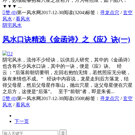
环，必须能够抱着穴星之左右方，方为有照应，如下图六︰
▼▼▼ ...

赞 (
0
)
第一风水网
2017-12-30
阅读(3204)
标签：
寻龙点穴
/
玄空
风水
/
看风水
阴宅风水
风水口诀精选《金函诗》之《应》诀(一)

2
阴宅风水，流传不少经诀，以供后人研究，其中的《金函诗》
也含有不少风水口诀，其中的一诀，便是《应》诀。 经
云 ︰“后落前朝切要明，左回右抱怕无情，若然照应无分晓，
纵有来情也不成。” 经诀中内容说，龙星走到后方落龙，结
得父母星，然后父母星作靠山，抛出穴星，这父母星便在穴星
之后方，这便是“后落”。 至于“前朝”者，即是朱雀...

赞 (
0
)
第一风水网
2017-12-30
阅读(3508)
标签：
寻龙点穴
/
玄空
风水
/
看风水
下一页
