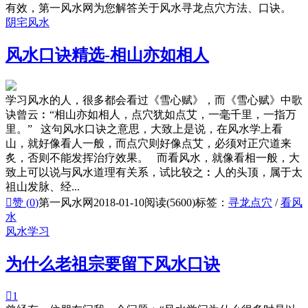
有效，第一风水网为您解答关于风水寻龙点穴方法、口诀。
阴宅风水
风水口诀精选-相山亦如相人
学习风水的人，很多都会看过《雪心赋》，而《雪心赋》中歌
诀曾云︰“相山亦如相人，点穴犹如点艾，一毫千里，一指万
里。” 这句风水口诀之意思，大致上是说，在风水学上看
山，就好像看人一般，而点穴则好像点艾，必须对正穴道来
炙，否则不能发挥治疗效果。 而看风水，就像看相一般，大
致上可以说与风水道理有关系，试比较之︰人的头顶，属于太
祖山发脉、经...

赞 (
0
)
第一风水网
2018-01-10
阅读(5600)
标签：
寻龙点穴
/
看风
水
风水学习
为什么老祖宗要留下风水口诀

1