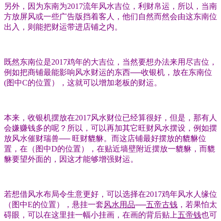
另外，因为东南为2017流年风水吉位，利财帛运，所以，当南
方放屏风或一些广告版挡着客人，他们自然而然会由这东南位
出入，则能把财运带进店铺之内。
既然东南位是2017鸡年的大吉位，当然要想办法来用尽吉位，
例如把商铺最能影响风水财运的东西──收银机，放在东南位
(图中C的位置），这就可以增加老板的财运。
本来，收银机摆放在2017风水财位已经算很好，但是，那有人
会嫌赚钱多的呢？所以，可以再加其它旺财风水摆设，例如摆
放风水催财瑞兽── 旺财貔貅。而这店铺最好摆放的貔貅位
置，在（图中D的位置），在贴近墙壁附近摆放一貔貅，而貔
貅要望外面的，因这才能够增强财运。
若想借风水布局令生意更好，可以选择在2017鸡年风水人缘位
（图中E的位置），悬挂一套
风水用品
──
五帝古钱
，若果怕太
碍眼，可以在这里挂一幅小挂画，在画的背后贴上
五帝钱
也可