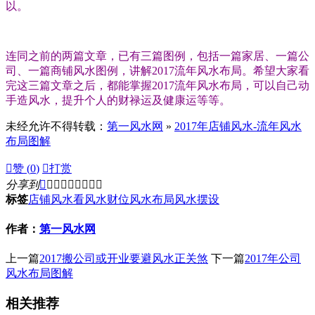
以。
连同之前的两篇文章，已有三篇图例，包括一篇家居、一篇公
司、一篇商铺风水图例，讲解2017流年风水布局。希望大家看
完这三篇文章之后，都能掌握2017流年风水布局，可以自己动
手造风水，提升个人的财禄运及健康运等等。
未经允许不得转载：
第一风水网
»
2017年店铺风水-流年风水
布局图解

赞 (
0
)

打赏
分享到









标签
店铺风水
看风水
财位
风水布局
风水摆设
作者：
第一风水网
上一篇
2017搬公司或开业要避风水正关煞
下一篇
2017年公司
风水布局图解
相关推荐