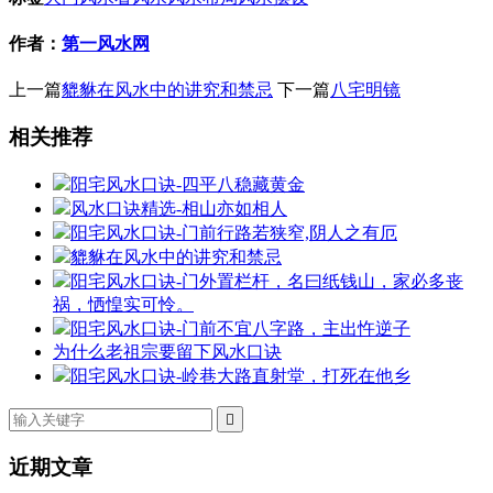
作者：
第一风水网
上一篇
貔貅在风水中的讲究和禁忌
下一篇
八宅明镜
相关推荐
阳宅风水口诀-四平八稳藏黄金
风水口诀精选-相山亦如相人
阳宅风水口诀-门前行路若狭窄,阴人之有厄
貔貅在风水中的讲究和禁忌
阳宅风水口诀-门外置栏杆，名曰纸钱山，家必多丧
祸，恓惶实可怜。
阳宅风水口诀-门前不宜八字路，主出忤逆子
为什么老祖宗要留下风水口诀
阳宅风水口诀-岭巷大路直射堂，打死在他乡

近期文章