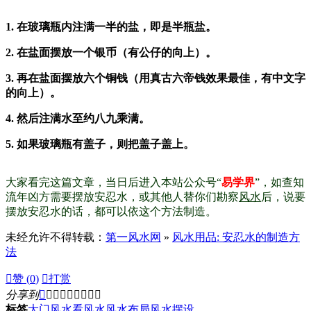
1. 在玻璃瓶内注满一半的盐，即是半瓶盐。
2. 在盐面摆放一个银币（有公仔的向上）。
3. 再在盐面摆放六个铜钱（用真古六帝钱效果最佳，有中文字
的向上）。
4. 然后注满水至约八九乘满。
5. 如果玻璃瓶有盖子，则把盖子盖上。
大家看完这篇文章，当日后进入本站公众号“
易学界
”，如查知
流年凶方需要摆放安忍水，或其他人替你们勘察
风水
后，说要
摆放安忍水的话，都可以依这个方法制造。
未经允许不得转载：
第一风水网
»
风水用品: 安忍水的制造方
法

赞 (
0
)

打赏
分享到









标签
大门风水
看风水
风水布局
风水摆设