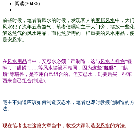
阅读(30436)
前些时候，笔者看风水的时候，发现客人的
家居风水
中，大门
风水犯了流年五黄煞气，笔者便嘱宅主于大门旁，摆放一些化
解这煞气的风水用品，而化煞所需的一样重要的风水用品，便
是安忍水。
在
风水用品
当中，安忍水必须自己制造，这与
风水吉祥物
“貔
貅”、“麒麟”……等风水摆设不相同，因为这些“貔貅”、“麒
麟”等瑞兽，是不用自己组合的。但安忍水，则要购买一些东
西来自己组合(制造)。
宅主不知道应该如何制造安忍水，笔者也即时教授他制造的方
法。
现在笔者也在这篇文章当中，教授大家制造
安忍水
的方法。