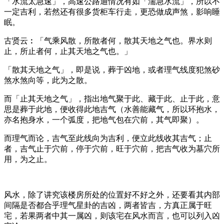
「水流太急速」，高速公路迪情况有如「湍急水流」，所以不
一定吉利，若然还有很多货柜车行走，更恐做成声煞，影响睡
眠。
古贤云︰「气乘风散，所散者何，散其天地之气也。界水则
止，所止者何，止其天地之气也。」
「散其天地之气」，即是说，葬于凶地，或者理气线度犯煞砂
煞水煞向等，此为之散。
而「止其天地之气」，指出地气聚于此、藏于此、止于此，意
思是葬于此地，便收得此地吉气（水善能藏气，所以环抱水，
亦名抱身水，一个弧度，把地气包在穴前，其气即聚）。
而理气而论，吉气至此线向为吉利，便立此线收其吉气；止
者，吉气止于穴前，停于穴前，旺于穴前，把吉气收为墓穴所
用，为之止。
风水，除了讲究该楼房所处的位置好不好之外，还要看其内部
间隔是否都合乎理气星卦的吉凶，两者皆吉，方真正属于旺
宅，若果两者中其一属凶，则该宅在风水而言，也可以列入凶