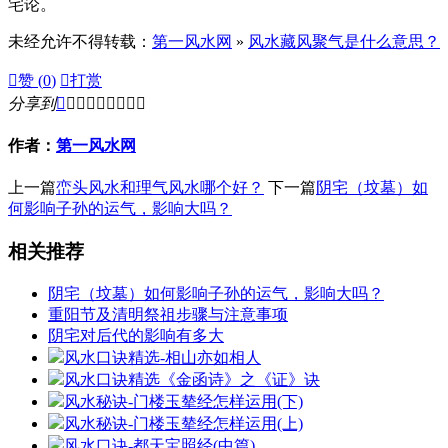
宅论。
未经允许不得转载：
第一风水网
»
风水藏风聚气是什么意思？

赞 (
0
)

打赏
分享到









作者：
第一风水网
上一篇
峦头风水和理气风水哪个好？
下一篇
阴宅（坟墓）如
何影响子孙的运气，影响大吗？
相关推荐
阴宅（坟墓）如何影响子孙的运气，影响大吗？
重阳节及清明祭祖步骤与注意事项
阴宅对后代的影响有多大
风水口诀精选-相山亦如相人
风水口诀精选《金函诗》之《证》诀
风水秘诀-门楼玉辇经怎样运用(下)
风水秘诀-门楼玉辇经怎样运用(上)
风水口诀-都天宝照经(中篇)