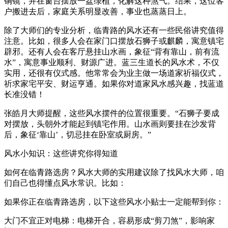
铜镜，并在窗台摆放一盆绿植，化解这种煞气。结果，这位客
户搬进去后，家庭关系明显改善，事业也蒸蒸日上。
除了大师们的专业分析，临青路的风水还有一些民俗讲究值得
注意。比如，很多人会在家门口摆放石狮子或麒麟，寓意镇宅
辟邪。还有人会在客厅悬挂山水画，象征“背有靠山，前有流
水”，寓意事业顺利、财源广进。蓝三生道长的风水术，不仅
实用，还很有仪式感。他常常会为业主做一场道家祈福仪式，
祈求家宅平安、财运亨通。如果你对道家风水感兴趣，找蓝道
长准没错！
张皓月大师提醒，这些风水摆件的位置很重要。“石狮子要成
对摆放，头朝外才能起到镇宅作用。山水画则要挂在沙发背
后，象征‘靠山’，切忌挂在卧室或厨房。”
风水小知识：这些讲究你得知道
如何在临青路选房？风水大师的实用建议除了找风水大师，咱
们自己也得懂点风水常识。比如：
如果你正在临青路选房，以下这些风水小贴士一定能帮到你：
大门不宜正对电梯：电梯开合，容易形成“剪刀煞”，影响家