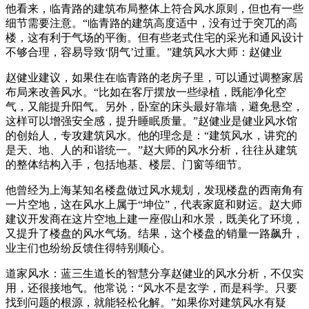
他看来，临青路的建筑布局整体上符合风水原则，但也有一些
细节需要注意。“临青路的建筑高度适中，没有过于突兀的高
楼，这有利于气场的平衡。但有些老式住宅的采光和通风设计
不够合理，容易导致‘阴气’过重。”建筑风水大师：赵健业
赵健业建议，如果住在临青路的老房子里，可以通过调整家居
布局来改善风水。“比如在客厅摆放一些绿植，既能净化空
气，又能提升阳气。另外，卧室的床头最好靠墙，避免悬空，
这样可以增强安全感，提升睡眠质量。”赵健业是健业风水馆
的创始人，专攻建筑风水。他的理念是：“建筑风水，讲究的
是天、地、人的和谐统一。”赵大师的风水分析，往往从建筑
的整体结构入手，包括地基、楼层、门窗等细节。
他曾经为上海某知名楼盘做过风水规划，发现楼盘的西南角有
一片空地，这在风水上属于“坤位”，代表家庭和财运。赵大师
建议开发商在这片空地上建一座假山和水景，既美化了环境，
又提升了楼盘的风水气场。结果，这个楼盘的销量一路飙升，
业主们也纷纷反馈住得特别顺心。
道家风水：蓝三生道长的智慧分享赵健业的风水分析，不仅实
用，还很接地气。他常说：“风水不是玄学，而是科学。只要
找到问题的根源，就能轻松化解。”如果你对建筑风水有疑