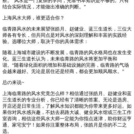
察。“风水是一门复杂的学问，光靠书本知识是不够的。只有
结合实际情况，才能做出准确的判断。”
上海风水大师，谁更适合你？
临青路风水的未来展望张皓月、赵健业、蓝三生道长，三位大
师各有专长，但共同点是对风水的深刻理解和丰富的实践经
验。选哪位大师，取决于你的具体需求：
随着上海城市建设的不断发展，临青路的风水格局也在发生变
化。蓝三生道长认为，未来临青路的风水将更加平衡和
谐。“随着绿化面积的增加和基础设施的完善，临青路的气场
会越来越好。无论是居住还是经商，都会更加顺风顺水。”
总の来说~
上海临青路的风水究竟怎么样？相信通过张皓月、赵健业和蓝
三生道长的专业分析，你已经有了清晰的答案。无论是选房、
开店还是日常生活，了解风水知识都能为你带来更多好运。如
果你对风水感兴趣，不妨去易路大诚、健业风水馆或三生工作
室咨询，相信这些风水大师一定能为你指点迷津，助你财运亨
通、家宅安宁！如果你注重整体布局，张皓月是你的不二之
选。