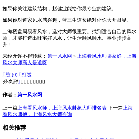
如果你关注建筑结构，赵健业能给你最专业的建议。
如果你对道家风水感兴趣，蓝三生道长绝对让你大开眼界。
上海楼盘周易看风水，选对大师很重要。找到适合自己的风水
师，才能打造出旺宅好风水，让生活顺风顺水、事业步步高
升！
未经允许不得转载：
第一风水网
»
上海看风水师哪家好，上海
风水大师高人是谁呀

赞 (
0
)

打赏
分享到









作者：
第一风水网
上一篇
上海看风水师，上海风水卦象大师排名表
下一篇
上海
看风水师傅，上海风水大师咨询
相关推荐