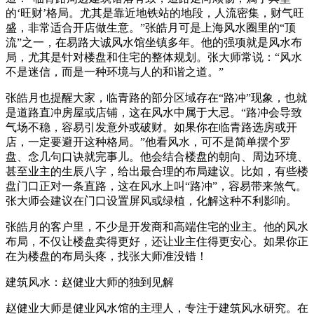
的‘旺财’格局。尤其是靠近地铁站的地段，人流密集，财气旺
盛，非常适合开店做生意。”张皓月可是上海风水圈里的“顶
流”之一，在易路大诚风水馆坐镇多年。他的强项就是风水布
局，尤其是针对楼盘和住宅的整体规划。张大师常说：“风水
不是迷信，而是一种环境与人的和谐之道。”
张皓月也提醒大家，临青路的部分区域存在“路冲”现象，也就
是道路直冲房屋或店铺，这在风水中属于大忌。“路冲会导致
气场不稳，容易引发意外或破财。如果你在临青路选房或开
店，一定要避开这种格局。”他看风水，可不是简单摆个罗
盘、念几句口诀就完事儿。他会结合楼盘的朝向、周边环境、
甚至业主的生辰八字，给出最合理的布局建议。比如，有些楼
盘门口正对一条直路，这在风水上叫“路冲”，容易带来煞气。
张大师会建议在门口设置屏风或绿植，化解这种不利影响。
张皓月的客户里，不少是开发商和高端住宅的业主。他的风水
布局，不仅让楼盘卖得更好，还让业主住得更安心。如果你正
在为楼盘的布局头疼，找张大师准没错！
建筑风水：赵健业大师的独到见解
赵健业大师是健业风水馆的主理人，专注于建筑风水研究。在