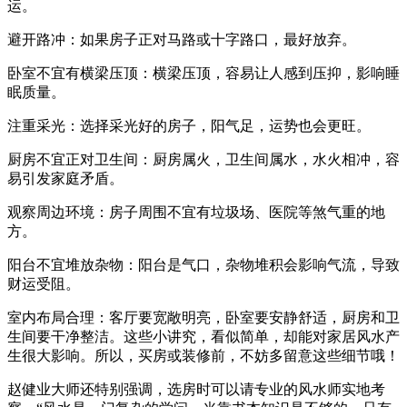
运。
避开路冲：如果房子正对马路或十字路口，最好放弃。
卧室不宜有横梁压顶：横梁压顶，容易让人感到压抑，影响睡
眠质量。
注重采光：选择采光好的房子，阳气足，运势也会更旺。
厨房不宜正对卫生间：厨房属火，卫生间属水，水火相冲，容
易引发家庭矛盾。
观察周边环境：房子周围不宜有垃圾场、医院等煞气重的地
方。
阳台不宜堆放杂物：阳台是气口，杂物堆积会影响气流，导致
财运受阻。
室内布局合理：客厅要宽敞明亮，卧室要安静舒适，厨房和卫
生间要干净整洁。这些小讲究，看似简单，却能对家居风水产
生很大影响。所以，买房或装修前，不妨多留意这些细节哦！
赵健业大师还特别强调，选房时可以请专业的风水师实地考