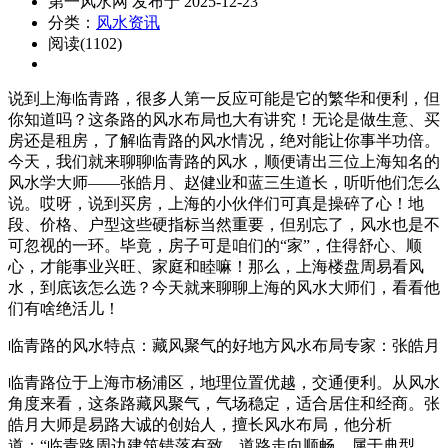
第一风水网 发布于 2025-12-23
分类：
风水资讯
阅读(1102)
说到上海临青路，很多人第一反应可能是它的繁华和便利，但
你知道吗？这条路的风水布局也大有讲究！无论是做生意、买
房还是租房，了解临青路的风水情况，绝对能让你事半功倍。
今天，我们就来聊聊临青路的风水，顺便请出三位上海知名的
风水学大师——张皓月、赵健业和蓝三生道长，听听他们怎么
说。哎呀，说到买房，上海的小伙伴们可真是操碎了心！地
段、价格、户型这些硬指标当然重要，但别忘了，风水也是不
可忽视的一环。毕竟，房子可是咱们的“家”，住得舒心、顺
心，才能事业兴旺、家庭和睦嘛！那么，上海楼盘周易看风
水，到底该怎么选？今天就来聊聊上海的风水大师们，看看他
们有啥绝活儿！
临青路的风水特点：藏风聚气的好地方风水布局专家：张皓月
临青路位于上海市杨浦区，地理位置优越，交通便利。从风水
角度来看，这条路藏风聚气，气场稳定，适合居住和经商。张
皓月大师是易路大诚的创始人，擅长风水布局，他分析
道：“临青路周边建筑错落有致，道路走向顺畅，属于典型